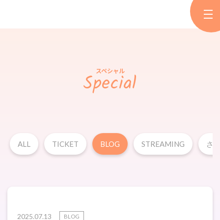
スペシャル
Special
ALL
TICKET
BLOG
STREAMING
さ
2025.07.13
BLOG